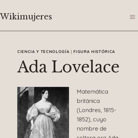
Saltar
al
Wikimujeres
contenido
CIENCIA Y TECNOLOGÍA
|
FIGURA HISTÓRICA
Ada Lovelace
Matemática
británica
(Londres, 1815-
1852), cuyo
nombre de
soltera era Ada