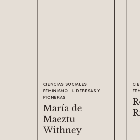
CIENCIAS SOCIALES
|
CI
FEMINISMO
|
LIDERESAS Y
FE
PIONERAS
R
María de
R
Maeztu
Withney