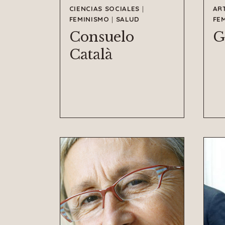
CIENCIAS SOCIALES
|
AR
FEMINISMO
|
SALUD
FE
Consuelo
G
Català