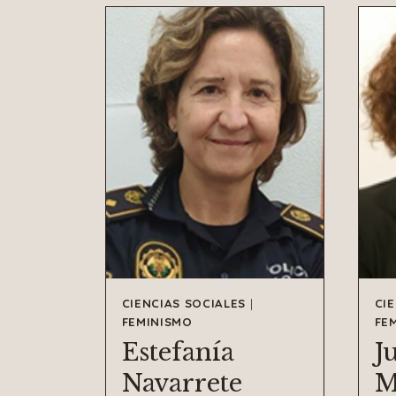
CIENCIAS SOCIALES
|
CI
FEMINISMO
FE
Estefanía
J
Navarrete
M