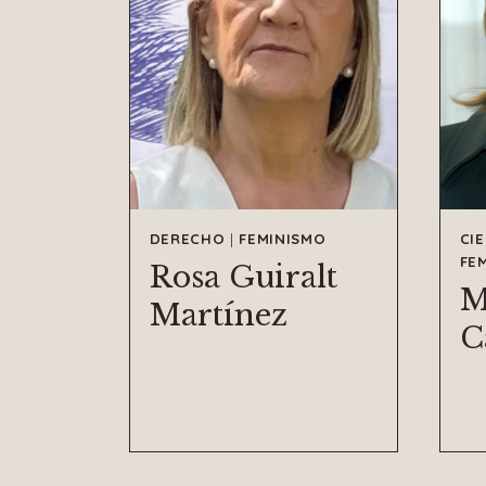
DERECHO
|
FEMINISMO
CI
FE
Rosa Guiralt
M
Martínez
C