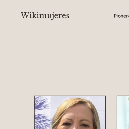
Saltar
al
Wikimujeres
Pioner
contenido