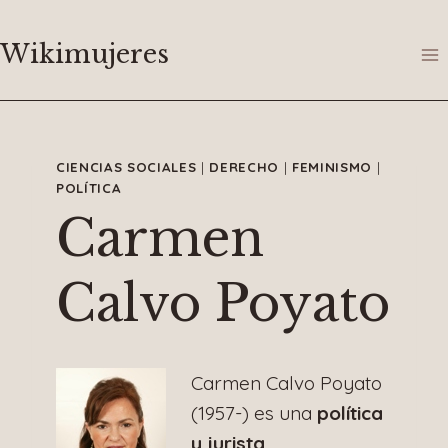
Saltar
al
Wikimujeres
contenido
CIENCIAS SOCIALES
|
DERECHO
|
FEMINISMO
|
POLÍTICA
Carmen
Calvo Poyato
Carmen Calvo Poyato
(1957-) es una
política
y jurista