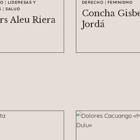
MO
|
LIDERESAS Y
DERECHO
|
FEMINISMO
S
|
SALUD
Concha Gisbe
rs Aleu Riera
Jordá