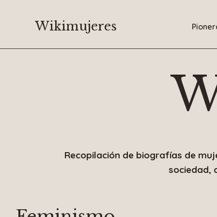
Saltar
al
Wikimujeres
Pioner
contenido
W
Recopilación de biografías de muj
sociedad, 
Feminismo