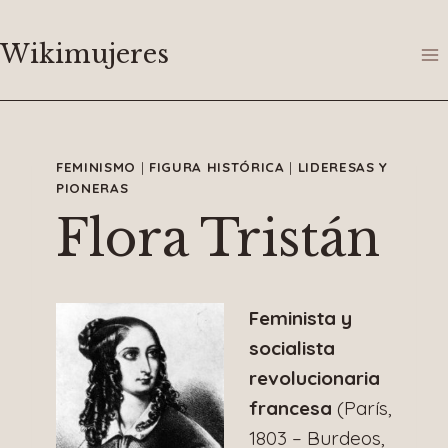
Saltar
al
Wikimujeres
contenido
FEMINISMO
|
FIGURA HISTÓRICA
|
LIDERESAS Y
PIONERAS
Flora Tristán
Feminista y
socialista
revolucionaria
francesa
(París,
1803 – Burdeos,