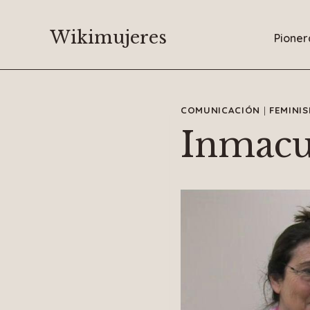
Saltar
al
Wikimujeres
Pioner
contenido
COMUNICACIÓN
|
FEMINI
Inmacu