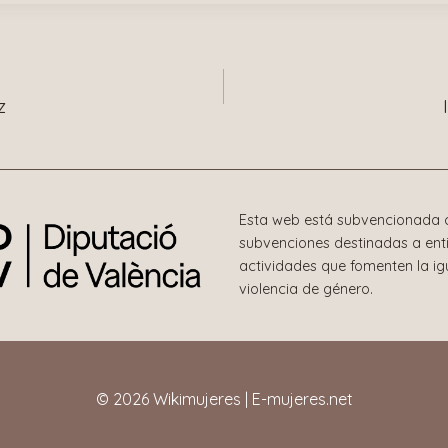
n
z
Esta web está subvencionada c
subvenciones destinadas a enti
actividades que fomenten la i
violencia de género.
© 2026 Wikimujeres | E-mujeres.net