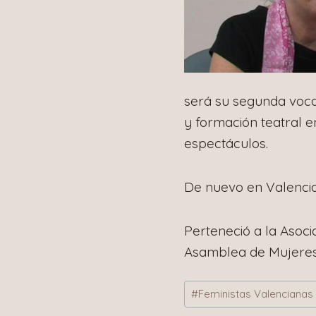
será su segunda vocac
y formación teatral e
espectáculos.
De nuevo en Valencia 
Perteneció a la Asoci
Asamblea de Mujeres d
Etiquetas
#
Feministas Valencianas
de