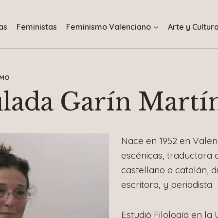
as
Feministas
Feminismo Valenciano
Arte y Cultur
SMO
lada Garín Martí
Nace en 1952 en Valenci
escénicas, traductora d
castellano o catalán, d
escritora, y periodista.
Estudió Filología en la