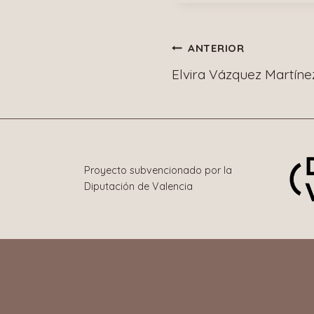
la
entrada:
Navegació
ANTERIOR
Elvira Vázquez Martíne
de
entradas
Proyecto subvencionado por la
Diputación de Valencia