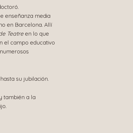
doctoró.
 de enseñanza media
no en Barcelona. Allí
 de Teatre
en lo que
en el campo educativo
o numerosos
asta su jubilación.
y también a la
jo.