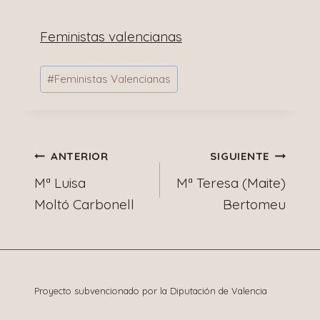
Feministas valencianas
Etiquetas
#
Feministas Valencianas
de
la
entrada:
Navegación
ANTERIOR
SIGUIENTE
Mª Luisa
Mª Teresa (Maite)
de
Moltó Carbonell
Bertomeu
entradas
Proyecto subvencionado por la Diputación de Valencia