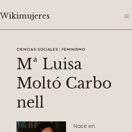
Saltar
al
Wikimujeres
contenido
CIENCIAS SOCIALES
|
FEMINISMO
Mª Luisa
Moltó Carbo
nell
Nace en