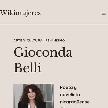
Saltar
al
Wikimujeres
contenido
ARTE Y CULTURA
|
FEMINISMO
Gioconda
Belli
Poeta y
novelista
nicaragüense