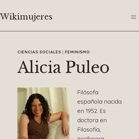
Saltar
al
Wikimujeres
contenido
CIENCIAS SOCIALES
|
FEMINISMO
Alicia Puleo
Filósofa
española nacida
en 1952. Es
doctora en
Filosofía,
profesora