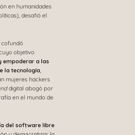
ión en humanidades
íticas), desafió el
, cofundó
cuyo objetivo
r y empoderar a las
 la tecnología
,
an mujeres hackers
und
digital abogó por
grafía en el mundo de
ía del software libre
sión y democratizar la