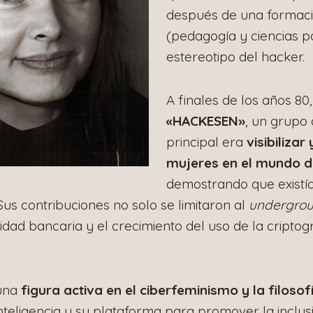
después de una formac
(pedagogía y ciencias pol
estereotipo del hacker.
A finales de los años 80
«HACKESEN»
, un grupo 
principal era
visibiliza
mujeres en el mundo de
demostrando que existí
Sus contribuciones no solo se limitaron al
undergro
idad bancaria y el crecimiento del uso de la cripto
 una
figura activa en el ciberfeminismo y la filosof
 inteligencia y su plataforma para promover la inclu