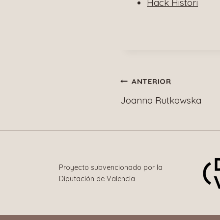
Hack Histori
Navegació
ANTERIOR
Joanna Rutkowska
de
entradas
Proyecto subvencionado por la
Diputación de Valencia