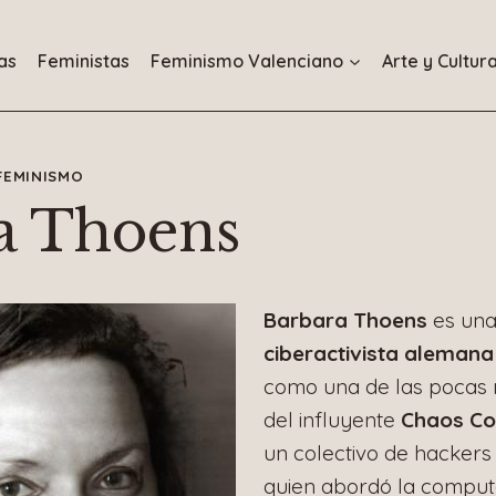
as
Feministas
Feminismo Valenciano
Arte y Cultur
FEMINISMO
a Thoens
Barbara Thoens
es un
ciberactivista alemana
como una de las pocas 
del influyente
Chaos Co
un colectivo de hackers
quien abordó la comput