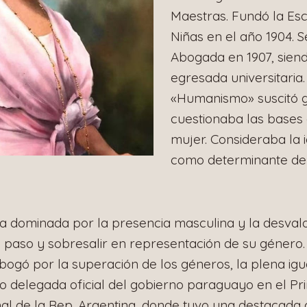
Maestras. Fundó la Esc
Niñas en el año 1904.
Abogada en 1907, sien
egresada universitaria. 
«Humanismo» suscitó g
cuestionaba las bases 
mujer. Consideraba la i
como determinante del
a dominada por la presencia masculina y la desvalo
 paso y sobresalir en representación de su género. 
 abogó por la superación de los géneros, la plena ig
mo delegada oficial del gobierno paraguayo en el P
al de la Rep. Argentina, donde tuvo una destacada 