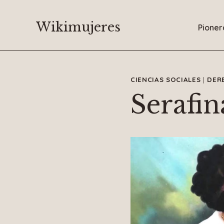
Saltar
al
Wikimujeres
Pioner
contenido
CIENCIAS SOCIALES
|
DER
Serafin