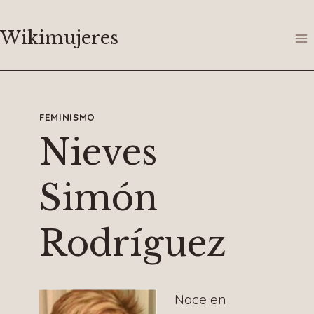
Saltar
al
Wikimujeres
contenido
FEMINISMO
Nieves
Simón
Rodríguez
Nace en