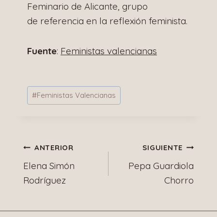
Feminario de Alicante, grupo
de referencia en la reflexión feminista.
Fuente
:
Feministas valencianas
Etiquetas
#
Feministas Valencianas
de
la
entrada:
Navegación
ANTERIOR
SIGUIENTE
Elena Simón
Pepa Guardiola
de
Rodríguez
Chorro
entradas