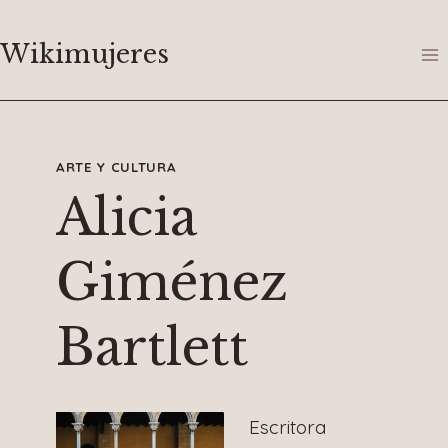
Saltar
al
Wikimujeres
contenido
ARTE Y CULTURA
Alicia
Giménez
Bartlett
Escritora