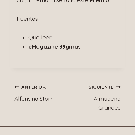
Fuentes
Que leer
eMagazine 39yma
s
Navegación
ANTERIOR
SIGUIENTE
Alfonsina Storni
Almudena
de
Grandes
entradas