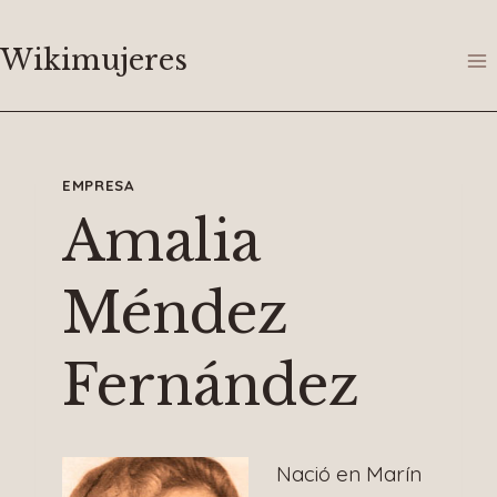
Saltar
al
Wikimujeres
contenido
EMPRESA
Amalia
Méndez
Fernández
Nació en Marín