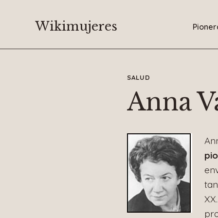
Saltar
al
Wikimujeres
Pioner
contenido
SALUD
Anna Va
Ann
pio
env
tan
XX.
pro