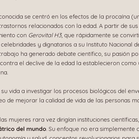
conocida se centró en los efectos de la procaína (un
 trastornos relacionados con la edad. A partir de sus
amiento con
Gerovital H3
, que rápidamente se convir
celebridades y dignatarios a su Instituto Nacional d
rabajo ha generado debate científico, su pasión por
 contra el declive de la edad la establecieron como 
na.
su vida a investigar los procesos biológicos del env
eo de mejorar la calidad de vida de las personas m
s mujeres rara vez dirigían instituciones científica
iátrico del mundo
. Su enfoque no era simplemente al
autonomía y salud, conceptos revolucionarios para s