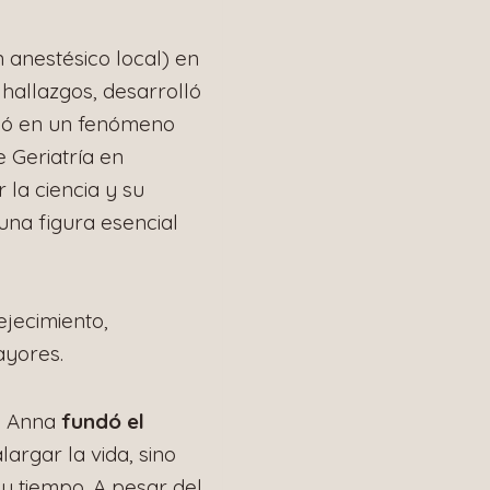
 anestésico local) en
 hallazgos, desarrolló
tió en un fenómeno
e Geriatría en
 la ciencia y su
una figura esencial
ejecimiento,
ayores.
s, Anna
fundó el
argar la vida, sino
u tiempo. A pesar del