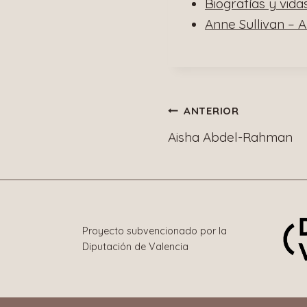
Biografías y vida
Anne Sullivan – 
Navegació
ANTERIOR
Aisha Abdel-Rahman
de
entradas
Proyecto subvencionado por la
Diputación de Valencia