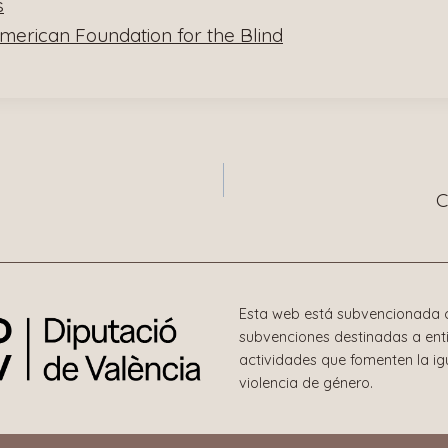
s
American Foundation for the Blind
n
C
Esta web está subvencionada c
subvenciones destinadas a enti
actividades que fomenten la i
violencia de género.