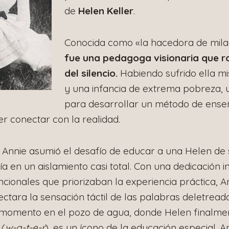
de
Helen Keller
.
Conocida como «la hacedora de milag
fue una pedagoga visionaria que r
del silencio.
Habiendo sufrido ella m
y una infancia de extrema pobreza, uti
para desarrollar un método de enseñ
er conectar con la realidad.
 Annie asumió el desafío de educar a una Helen de s
ía en un aislamiento casi total. Con una dedicación 
ionales que priorizaban la experiencia práctica, A
ctara la sensación táctil de las palabras deletrea
El momento en el pozo de agua, donde Helen finalme
 (
w-a-t-e-r
), es un ícono de la educación especial. 