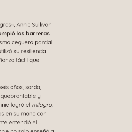
ros», Annie Sullivan
ompió las barreras
isma ceguera parcial
lizó su resiliencia
anza táctil que
eis años, sorda,
inquebrantable y
nnie logró el
milagro
,
das en su mano con
nte entendió el
Annie no solo enseñó a