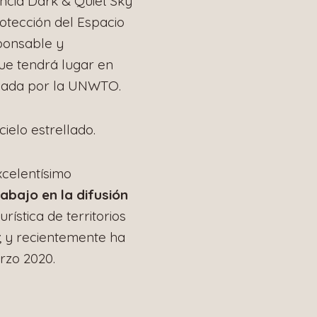
ncia Dark & Quiet Sky
tección del Espacio
sponsable y
que tendrá lugar en
oyada por la UNWTO.
cielo estrellado.
xcelentísimo
abajo en la difusión
rística de territorios
; y recientemente ha
zo 2020.