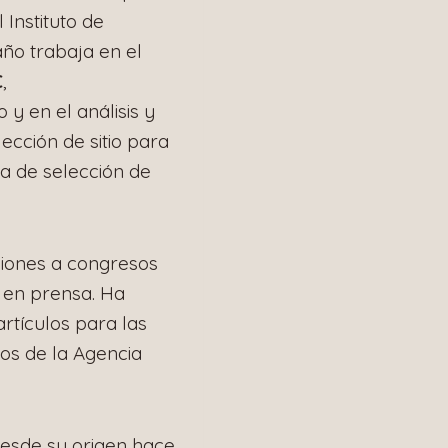
 Instituto de
año trabaja en el
C
,
y en el análisis y
ección de sitio para
a de selección de
ciones a congresos
y en prensa. Ha
artículos para las
tos de la Agencia
desde su origen hace