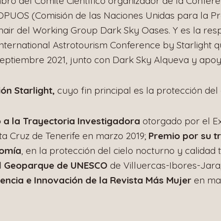
ro del Comité Científico organizador de la Confere
UOS (Comisión de las Naciones Unidas para la Pro
chair del Working Group Dark Sky Oases. Y es la re
International Astrotourism Conference by Starlight 
septiembre 2021, junto con Dark Sky Alqueva y ap
ón Starlight,
cuyo fin principal es la protección del 
 a la Trayectoria Investigadora
otorgado por el E
a Cruz de Tenerife en marzo 2019;
Premio por su tr
nomía
, en la protección del cielo nocturno y calidad tu
el Geoparque de UNESCO
de Villuercas-Ibores-Jara
encia e Innovación de la Revista Más Mujer
en mar