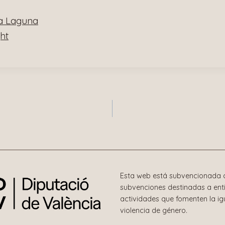
La Laguna
ht
n
Esta web está subvencionada c
subvenciones destinadas a enti
actividades que fomenten la i
violencia de género.