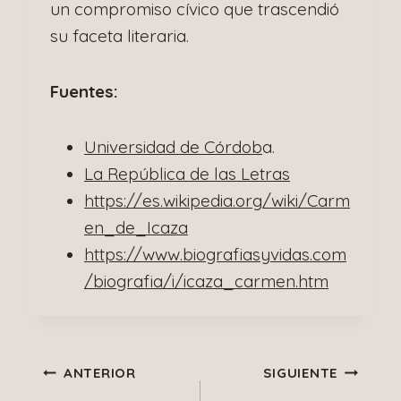
un compromiso cívico que trascendió
su faceta literaria.
Fuentes:
Universidad de Córdob
a.
La República de las Letras
https://es.wikipedia.org/wiki/Carm
en_de_Icaza
https://www.biografiasyvidas.com
/biografia/i/icaza_carmen.htm
Navegación
ANTERIOR
SIGUIENTE