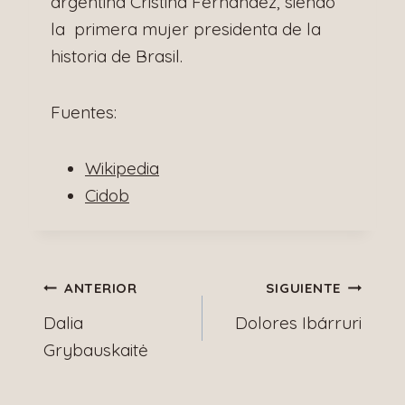
argentina Cristina Fernández, siendo
la primera mujer presidenta de la
historia de Brasil.
Fuentes:
Wikipedia
Cidob
Navegación
ANTERIOR
SIGUIENTE
Dalia
Dolores Ibárruri
de
Grybauskaitė
entradas