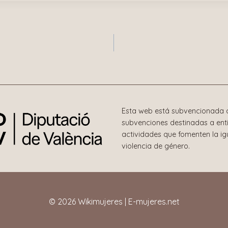
n
Esta web está subvencionada c
subvenciones destinadas a enti
actividades que fomenten la i
violencia de género.
© 2026 Wikimujeres | E-mujeres.net