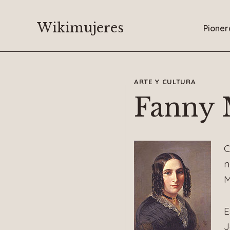
Saltar
al
Wikimujeres
Pioner
contenido
ARTE Y CULTURA
Fanny 
C
n
M
E
J