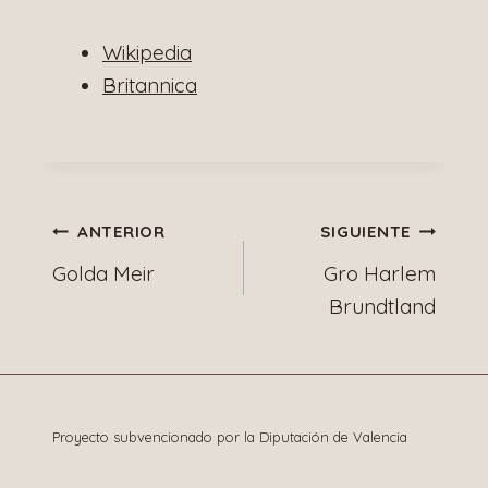
Wikipedia
Britannica
Navegación
ANTERIOR
SIGUIENTE
Golda Meir
Gro Harlem
de
Brundtland
entradas
Proyecto subvencionado por la Diputación de Valencia