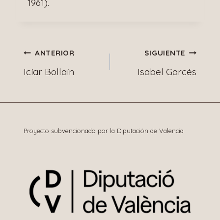
1961).
Navegación
ANTERIOR
SIGUIENTE
Icíar Bollaín
Isabel Garcés
de
entradas
Proyecto subvencionado por la Diputación de Valencia