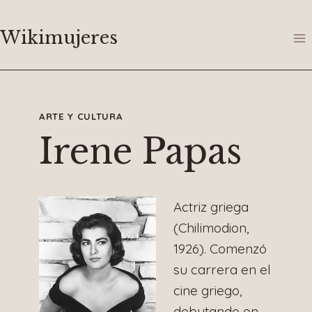
Saltar
al
Wikimujeres
contenido
ARTE Y CULTURA
Irene Papas
Actriz griega
(Chilimodion,
1926). Comenzó
su carrera en el
cine griego,
debutando en