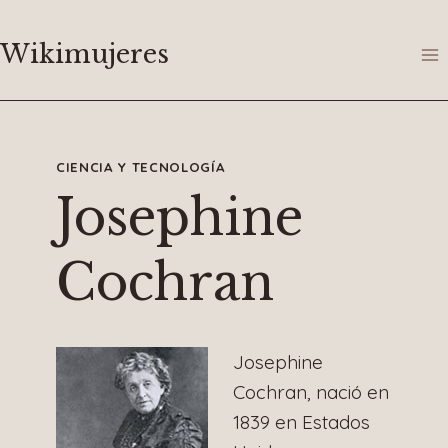
Saltar
al
Wikimujeres
contenido
CIENCIA Y TECNOLOGÍA
Josephine
Cochran
Josephine
Cochran, nació en
1839 en Estados