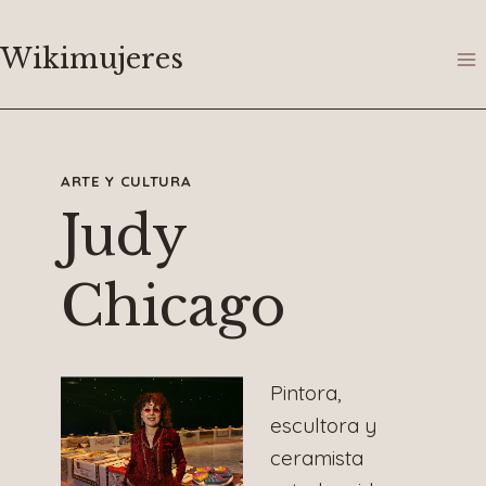
Saltar
al
Wikimujeres
contenido
ARTE Y CULTURA
Judy
Chicago
Pintora,
escultora y
ceramista