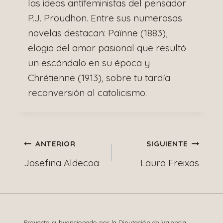
las ideas antifeministas del pensador
P.J. Proudhon. Entre sus numerosas
novelas destacan: Païnne (1883),
elogio del amor pasional que resultó
un escándalo en su época y
Chrétienne (1913), sobre tu tardía
reconversión al catolicismo.
Navegación
ANTERIOR
SIGUIENTE
Josefina Aldecoa
Laura Freixas
de
entradas
Proyecto subvencionado por la Diputación de Valencia