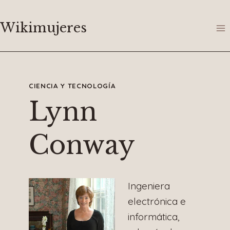
Saltar
al
Wikimujeres
contenido
CIENCIA Y TECNOLOGÍA
Lynn
Conway
Ingeniera
electrónica e
informática,