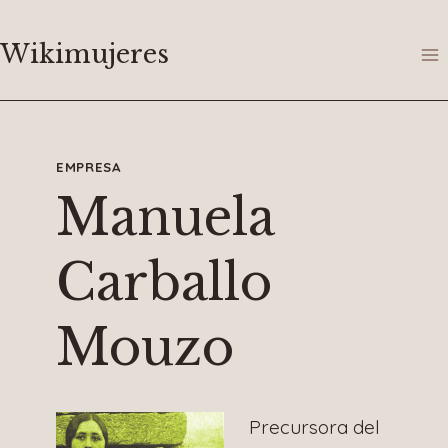
Saltar
al
Wikimujeres
contenido
EMPRESA
Manuela
Carballo
Mouzo
Precursora del