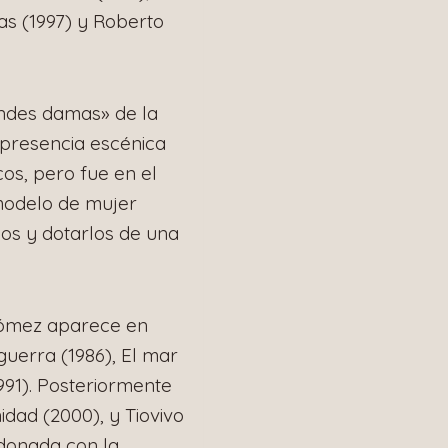
as (1997) y Roberto
andes damas» de la
 presencia escénica
cos, pero fue en el
modelo de mujer
os y dotarlos de una
 Gómez aparece en
uerra (1986), El mar
991). Posteriormente
ad (2000), y Tiovivo
rdonada con la