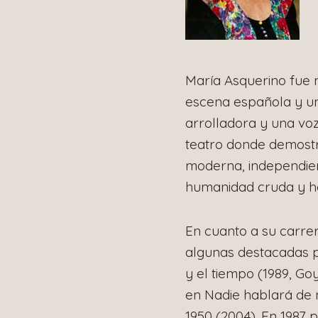
María Asquerino fue 
escena española y un
arrolladora y una voz
teatro donde demost
moderna, independien
humanidad cruda y h
En cuanto a su carre
algunas destacadas p
y el tiempo (1989, Go
en Nadie hablará de 
1950 (2004). En 1987 