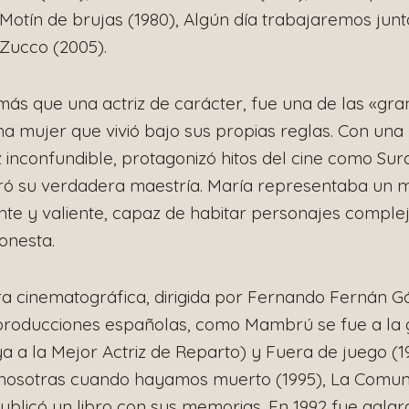
Motín de brujas (1980), Algún día trabajaremos junt
Zucco (2005).
más que una actriz de carácter, fue una de las «gr
a mujer que vivió bajo sus propias reglas. Con una
 inconfundible, protagonizó hitos del cine como Sur
ró su verdadera maestría. María representaba un 
te y valiente, capaz de habitar personajes complej
onesta.
ra cinematográfica, dirigida por Fernando Fernán
roducciones españolas, como Mambrú se fue a la g
ya a la Mejor Actriz de Reparto) y Fuera de juego (1
nosotras cuando hayamos muerto (1995), La Comunid
publicó un libro con sus memorias. En 1992 fue gala