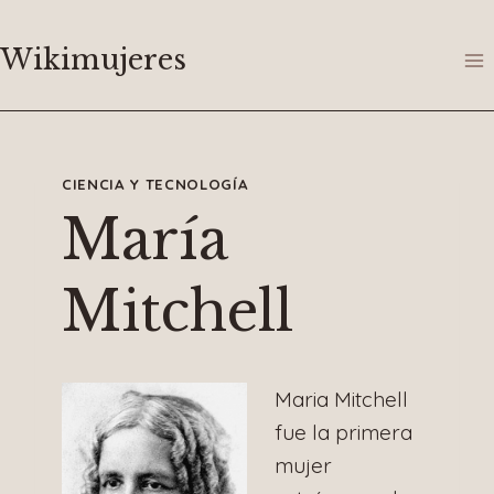
Saltar
al
Wikimujeres
contenido
CIENCIA Y TECNOLOGÍA
María
Mitchell
Maria Mitchell
fue la primera
mujer