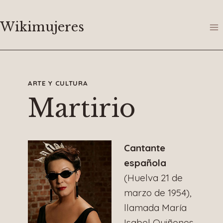
Saltar
al
Wikimujeres
contenido
ARTE Y CULTURA
Martirio
Cantante
española
(Huelva 21 de
marzo de 1954),
llamada María
Isabel Quiñones