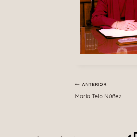
Navegació
ANTERIOR
María Telo Núñez
de
entradas