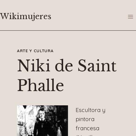
Saltar
al
Wikimujeres
contenido
ARTE Y CULTURA
Niki de Saint
Phalle
Escultora y
pintora
francesa