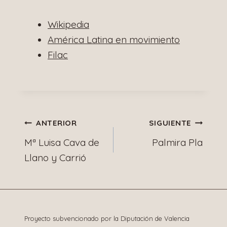
Wikipedia
América Latina en movimiento
Filac
Navegación
ANTERIOR
SIGUIENTE
Mª Luisa Cava de
Palmira Pla
de
Llano y Carrió
entradas
Proyecto subvencionado por la Diputación de Valencia