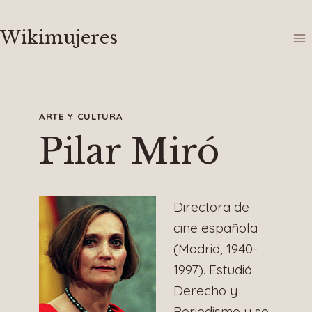
Saltar
al
Wikimujeres
contenido
ARTE Y CULTURA
Pilar Miró
Directora de
cine española
(Madrid, 1940-
1997). Estudió
Derecho y
Periodismo y se