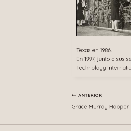
Texas en 1986.
En 1997, junto a sus 
Technology Internatio
Navegació
ANTERIOR
Grace Murray Hopper
de
entradas