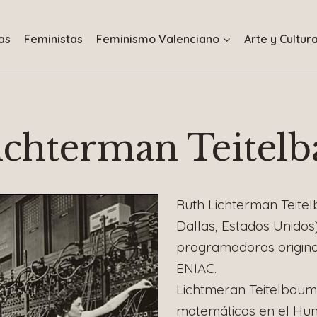
as
Feministas
Feminismo Valenciano
Arte y Cultur
ichterman Teitel
Ruth Lichterman Teitel
Dallas, Estados Unidos)
programadoras origina
ENIAC.
Lichtmeran Teitelbaum
matemáticas en el Hun