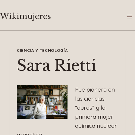
Saltar
al
Wikimujeres
contenido
CIENCIA Y TECNOLOGÍA
Sara Rietti
Fue pionera en
las ciencias
“duras” y la
primera mujer
química nuclear
argentina.