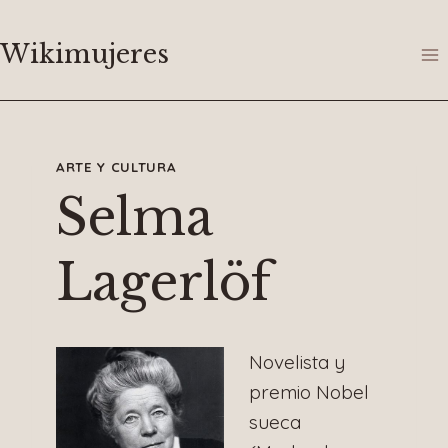
Saltar
al
Wikimujeres
contenido
ARTE Y CULTURA
Selma
Lagerlöf
Novelista y
premio Nobel
sueca