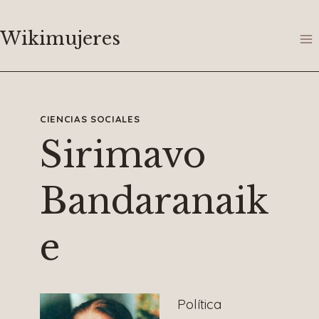
Saltar
al
Wikimujeres
contenido
CIENCIAS SOCIALES
Sirimavo
Bandaranaik
e
Política