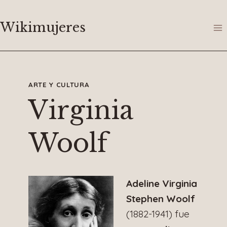
Saltar
al
Wikimujeres
contenido
ARTE Y CULTURA
Virginia
Woolf
Adeline Virginia
Stephen Woolf
(1882-1941) fue