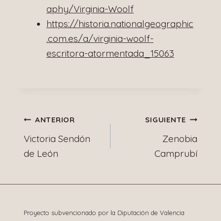
aphy/Virginia-Woolf
https://historia.nationalgeographic
.com.es/a/virginia-woolf-
escritora-atormentada_15063
Navegación
ANTERIOR
SIGUIENTE
Victoria Sendón
Zenobia
de
de León
Camprubí
entradas
Proyecto subvencionado por la Diputación de Valencia