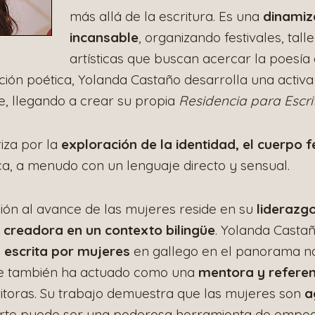
más allá de la escritura. Es una
dinamiz
incansable
, organizando festivales, tall
artísticas que buscan acercar la poesía
ión poética, Yolanda Castaño desarrolla una activ
e, llegando a crear su propia
Residencia para Escri
iza por la
exploración de la identidad, el cuerpo 
tica, a menudo con un lenguaje directo y sensual.
ción al avance de las mujeres reside en su
liderazgo
 creadora en un contexto bilingüe
. Yolanda Casta
a escrita por mujeres
en gallego en el panorama na
que también ha actuado como una
mentora y refere
itoras. Su trabajo demuestra que las mujeres son
a
arte puede ser una poderosa herramienta de empo