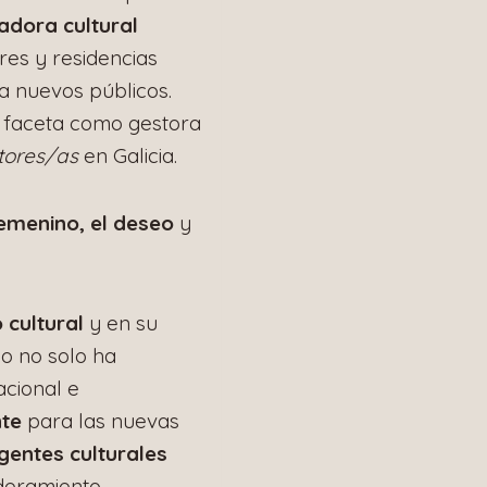
adora cultural
eres y residencias
 a nuevos públicos.
a faceta como gestora
tores/as
en Galicia.
femenino, el deseo
y
 cultural
y en su
ño no solo ha
cional e
nte
para las nuevas
gentes culturales
deramiento.