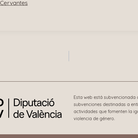
l Cervantes
n
Esta web está subvencionada c
subvenciones destinadas a enti
actividades que fomenten la i
violencia de género.