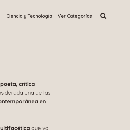
a
Ciencia y Tecnología
Ver Categorías
a
poeta, crítica
nsiderada una de las
contemporánea en
ultifacética
que va