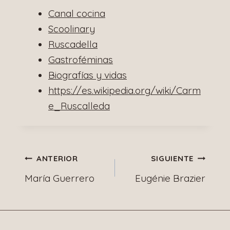
Canal cocina
Scoolinary
Ruscadella
Gastroféminas
Biografías y vidas
https://es.wikipedia.org/wiki/Carm
e_Ruscalleda
Navegación
ANTERIOR
SIGUIENTE
María Guerrero
Eugénie Brazier
de
entradas