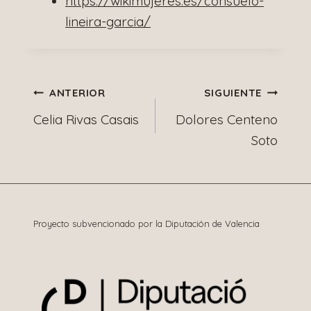
https://wikimujeres.es/consuelo-
lineira-garcia/
Navegación
ANTERIOR
SIGUIENTE
Celia Rivas Casais
Dolores Centeno
de
Soto
entradas
Proyecto subvencionado por la Diputación de Valencia