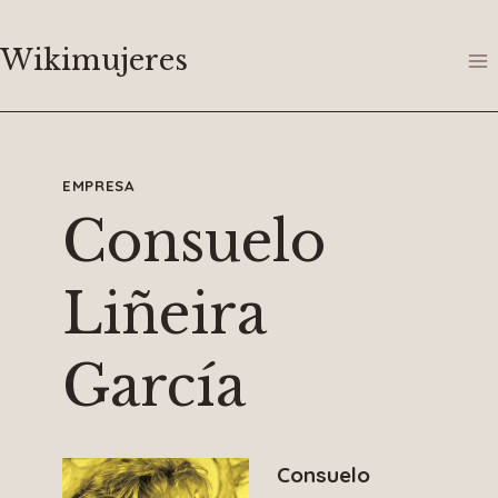
Saltar
al
Wikimujeres
contenido
EMPRESA
Consuelo
Liñeira
García
Consuelo