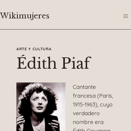
Saltar
al
Wikimujeres
contenido
ARTE Y CULTURA
Édith Piaf
Cantante
francesa (París,
1915-1963), cuyo
verdadero
nombre era
Édith Giovanna