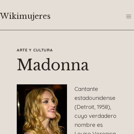
Saltar
al
Wikimujeres
contenido
ARTE Y CULTURA
Madonna
Cantante
estadounidense
(Detroit, 1958),
cuyo verdadero
nombre es
Louise Veronica