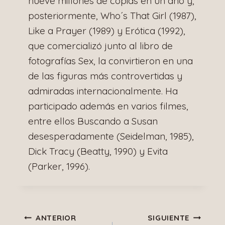
nueve millones de copias en un año y,
posteriormente, Who´s That Girl (1987),
Like a Prayer (1989) y Erótica (1992),
que comercializó junto al libro de
fotografías Sex, la convirtieron en una
de las figuras más controvertidas y
admiradas internacionalmente. Ha
participado además en varios filmes,
entre ellos Buscando a Susan
desesperadamente (Seidelman, 1985),
Dick Tracy (Beatty, 1990) y Evita
(Parker, 1996).
Navegación
ANTERIOR
SIGUIENTE