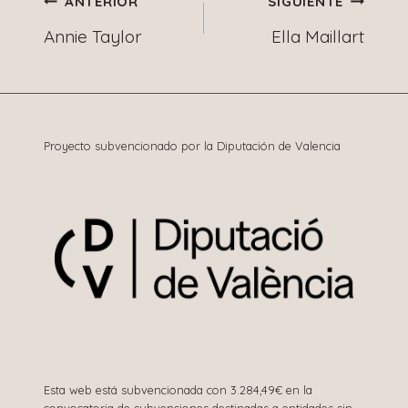
Navegación
ANTERIOR
SIGUIENTE
Annie Taylor
Ella Maillart
de
entradas
Proyecto subvencionado por la Diputación de Valencia
Esta web está subvencionada con 3.284,49€ en la