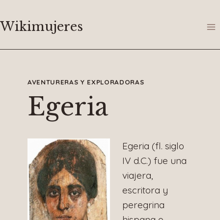
Saltar
al
Wikimujeres
contenido
AVENTURERAS Y EXPLORADORAS
Egeria
Egeria (fl. siglo
IV d.C.) fue una
viajera,
escritora y
peregrina
hispana o