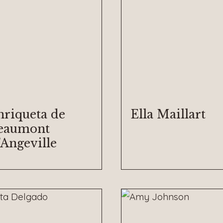
nriqueta de
Ella Maillart
eaumont
’Angeville