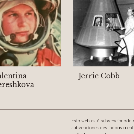
alentina
Jerrie Cobb
ereshkova
Esta web está subvencionada c
subvenciones destinadas a enti