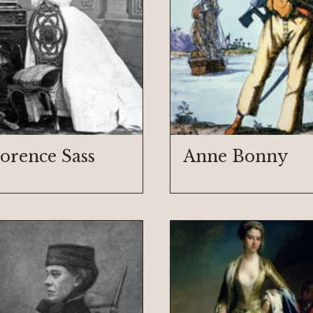
lorence Sass
Anne Bonny