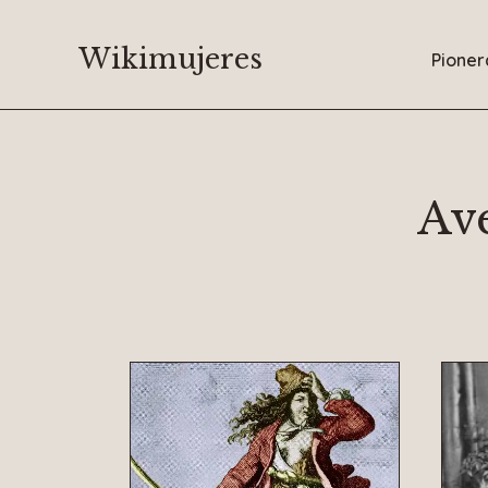
Saltar
al
Wikimujeres
Pioner
contenido
Av