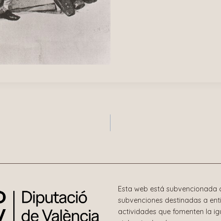
n
Esta web está subvencionada c
subvenciones destinadas a enti
actividades que fomenten la i