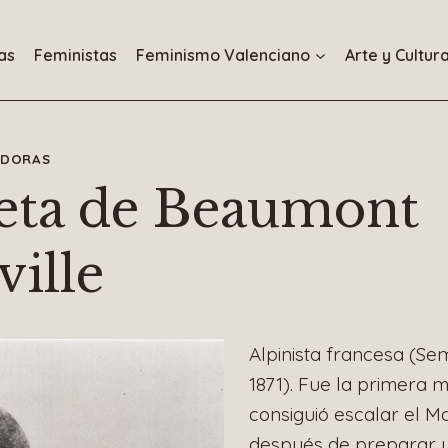
as
Feministas
Feminismo Valenciano
Arte y Cultur
ADORAS
eta de Beaumont
ille
Alpinista francesa (Se
1871). Fue la primera m
consiguió escalar el M
después de preparar y