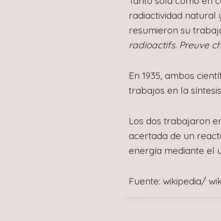
Tanto sola como en c
radiactividad natural 
resumieron su trabajo
radioactifs. Preuve 
En 1935, ambos cient
trabajos en la síntes
Los dos trabajaron en
acertada de un reacto
energía mediante el 
Fuente: wikipedia/ wi