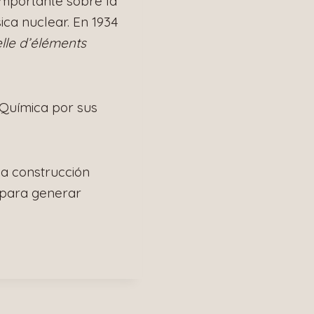
importante sobre la
sica nuclear. En 1934
elle d’éléments
 Química por sus
la construcción
a para generar