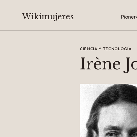
Saltar
al
Wikimujeres
Pioner
contenido
CIENCIA Y TECNOLOGÍA
Irène J