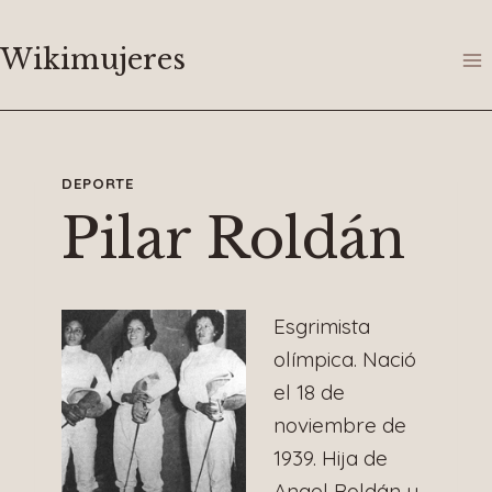
Saltar
al
Wikimujeres
contenido
DEPORTE
Pilar Roldán
Esgrimista
olímpica. Nació
el 18 de
noviembre de
1939. Hija de
Angel Roldán y