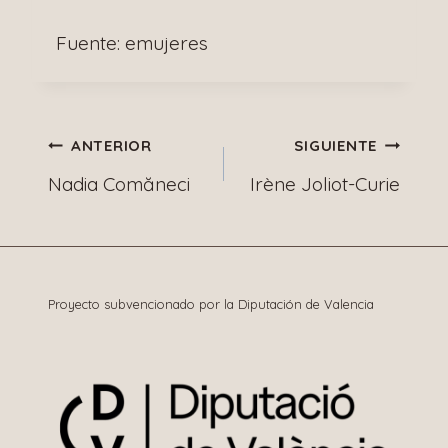
Fuente: emujeres
Navegación
ANTERIOR
SIGUIENTE
Nadia Comăneci
Irène Joliot-Curie
de
entradas
Proyecto subvencionado por la Diputación de Valencia